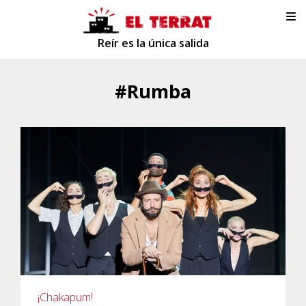
Reír es la única salida
#Rumba
¡Chakapum!