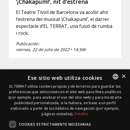
‘¡Chakapum!’, nit d’estrena
El Teatre Tívoli de Barcelona va acollir ahir
l’estrena del musical ‘¡Chakapum!’, el darrer
espectacle d’EL TERRAT, una fusió de rumba
i rock.
Publicación:
viernes, 22 de julio de 2022 • 14:34h
×
Ese sitio web utiliza cookies
EL TERRAT utiliza cookies propias y de terceros para guardar las
preferencias que selecciones en el sitio web para fines analíticos
SPANISH
(por ejemplo, para analizar el uso del sitio web) y para mostrarte
SPANISH
publicidad personalizada, si la hubiera, en base a un perfil
elaborado a partir de tus hábitos de navegación (por ejemplo,
páginas visitadas).
Detalles
COOKIES ESTRICTAMENTE NECESARIAS