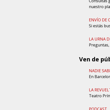
Consultas 
nuestro pla
ENVÍO DE
Si estás bu
LA URNA D
Preguntas, 
Ven de púb
NADIE SAB
En Barcelo
LA REVUEL
Teatro Prín
PODCAST