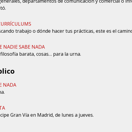
generales, departamentos de comunicación y comercial o in
tó.
 CURRÍCULUMS
scando trabajo o dónde hacer tus prácticas, este es el camin
E NADIE SABE NADA
filosofía barata, cosas… para la urna.
lico
E NADA
na.
TA
cipe Gran Vía en Madrid, de lunes a jueves.