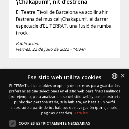
‘¡Chakapum!’, nit d’estrena
El Teatre Tívoli de Barcelona va acollir ahir
l’estrena del musical ‘¡Chakapum!’, el darrer
espectacle d’EL TERRAT, una fusió de rumba
i rock.
Publicación:
viernes, 22 de julio de 2022 • 14:34h
×
Ese sitio web utiliza cookies
EL TERRAT utiliza cookies propias y de terceros para guardar las
preferencias que selecciones en el sitio web para fines analíticos
SPANISH
(por ejemplo, para analizar el uso del sitio web) y para mostrarte
SPANISH
publicidad personalizada, si la hubiera, en base a un perfil
elaborado a partir de tus hábitos de navegación (por ejemplo,
páginas visitadas).
Detalles
COOKIES ESTRICTAMENTE NECESARIAS