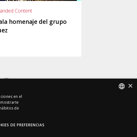
anded Content
ala homenaje del grupo
uez
×
cciones en el
a mostrarte
SPANISH
 hábitos de
SPANISH
KIES DE PREFERENCIAS