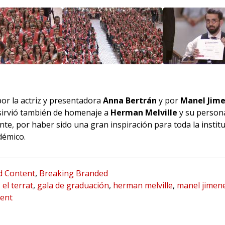
por la actriz y presentadora
Anna Bertrán
y por
Manel Jim
irvió también de homenaje a
Herman Melville
y su persona
ente, por haber sido una gran inspiración para toda la institu
démico.
d Content
,
Breaking Branded
,
el terrat
,
gala de graduación
,
herman melville
,
manel jimen
ent