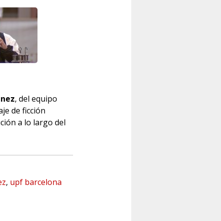
enez
, del equipo
je de ficción
ción a lo largo del
ez
,
upf barcelona