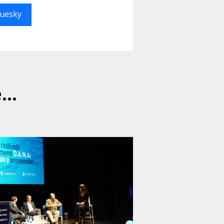
luesky
..