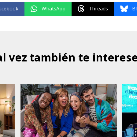
acebook
WhatsApp
Threads
B
al vez también te interese.