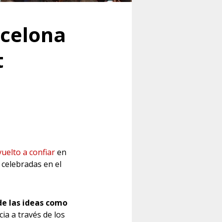
rcelona
t
vuelto a confiar
en
 celebradas en el
de las ideas como
ia a través de los