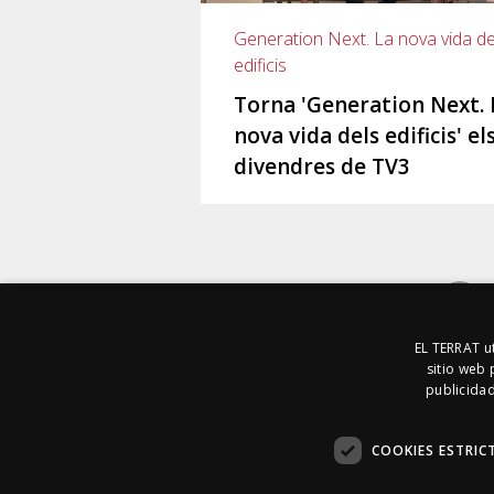
Generation Next. La nova vida de
edificis
Torna 'Generation Next. 
nova vida dels edificis' el
divendres de TV3
EL TERRAT ut
sitio web 
publicidad
COOKIES ESTRIC