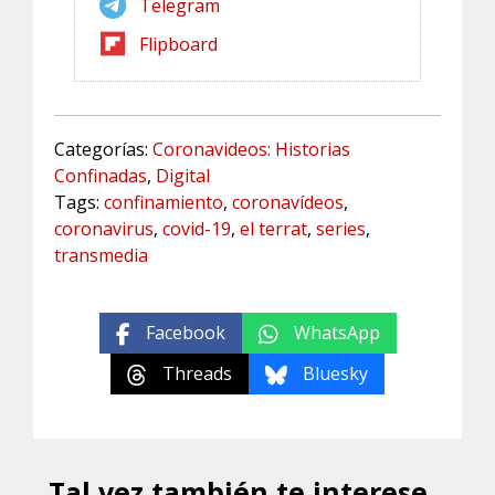
Telegram
Flipboard
Categorías:
Coronavideos: Historias
Confinadas
,
Digital
Tags:
confinamiento
,
coronavídeos
,
coronavirus
,
covid-19
,
el terrat
,
series
,
transmedia
Facebook
WhatsApp
Threads
Bluesky
Tal vez también te interese...