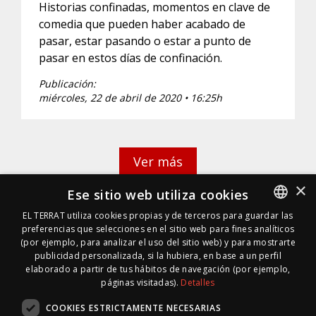
Historias confinadas, momentos en clave de
comedia que pueden haber acabado de
pasar, estar pasando o estar a punto de
pasar en estos días de confinación.
Publicación:
miércoles, 22 de abril de 2020 • 16:25h
Ver más
×
Ese sitio web utiliza cookies
EL TERRAT utiliza cookies propias y de terceros para guardar las
preferencias que selecciones en el sitio web para fines analíticos
SPANISH
(por ejemplo, para analizar el uso del sitio web) y para mostrarte
SPANISH
publicidad personalizada, si la hubiera, en base a un perfil
elaborado a partir de tus hábitos de navegación (por ejemplo,
páginas visitadas).
Detalles
COOKIES ESTRICTAMENTE NECESARIAS