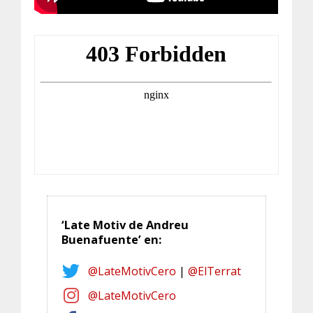
‘Late Motiv de Andreu
Buenafuente’ en:
@LateMotivCero
|
@ElTerrat
@LateMotivCero