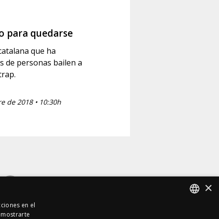
do para quedarse
 catalana que ha
s de personas bailen a
trap.
e de 2018 • 10:30h
×
cciones en el
a mostrarte
SPANISH