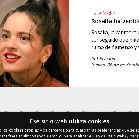
Late Motiv
Rosalía ha veni
Rosalía, la cantaora
conseguido que mile
ritmo de flamenco y 
Publicación:
jueves, 08 de noviembr
Ese sitio web utiliza cookies
iliza cookies propias y de terceros para guardar las preferencias que sele
para fines analíticos (por ejemplo, para analizar el uso del sitio web) y par