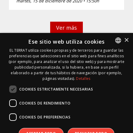
martes, 15 de diciembre de 2020 • 15:50h
Ver más
×
Ese sitio web utiliza cookies
EL TERRAT utiliza cookies propias y de terceros para guardar las
preferencias que selecciones en el sitio web para fines analíticos
SPANISH
(por ejemplo, para analizar el uso del sitio web) y para mostrarte
SPANISH
publicidad personalizada, si la hubiera, en base a un perfil
elaborado a partir de tus hábitos de navegación (por ejemplo,
páginas visitadas).
Detalles
COOKIES ESTRICTAMENTE NECESARIAS
COOKIES DE RENDIMIENTO
COOKIES DE PREFERENCIAS
© 1996 · 2026 * EL TERRAT GESTIONES XXI, S.L.U.
|
Mapa Web
|
RSS
|
Inside Media
| 10.690 días on line