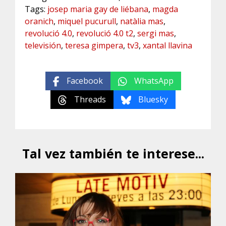
Tags:
josep maria gay de liébana
,
magda
oranich
,
miquel pucurull
,
natàlia mas
,
revolució 4.0
,
revolució 4.0 t2
,
sergi mas
,
televisión
,
teresa gimpera
,
tv3
,
xantal llavina
Facebook
WhatsApp
Threads
Bluesky
Tal vez también te interese...