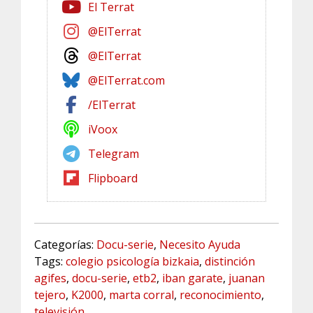
El Terrat
@ElTerrat
@ElTerrat
@ElTerrat.com
/ElTerrat
iVoox
Telegram
Flipboard
Categorías:
Docu-serie
,
Necesito Ayuda
Tags:
colegio psicología bizkaia
,
distinción
agifes
,
docu-serie
,
etb2
,
iban garate
,
juanan
tejero
,
K2000
,
marta corral
,
reconocimiento
,
televisión