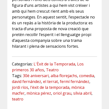
figura d’uns artistes a qui hem vist créixer i
amb qui hem crescut rient amb els seus
personatges. En aquest sentit, l’espectacle no
és un repàs a la història de la productora: es
tracta d’una proposta de nova creació que
pretén recollir l’esperit i el llenguatge propi
d’aquesta companyia sobre una trama
hilarant i plena de sensacions fortes.
Categorías:
L'Èxit de la Temporada
,
Los
primeros 30 años
,
Teatro
Tags:
30è aniversari
,
alba florejachs
,
comedia
,
david fernández
,
el terrat
,
fermí fernández
,
jordi ríos
,
l'èxit de la temporada
,
mònica
macfer
,
mònica pérez
,
oriol grau
,
sílvia abril
,
teatro