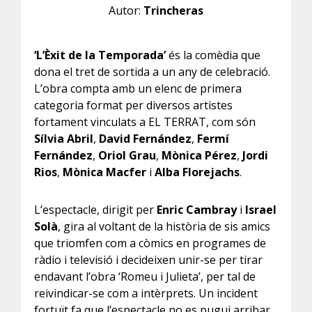
Autor:
Trincheras
‘L’Èxit de la Temporada’
és la comèdia que
dona el tret de sortida a un any de celebració.
L’obra compta amb un elenc de primera
categoria format per diversos artistes
fortament vinculats a EL TERRAT, com són
Sílvia Abril
,
David Fernández
,
Fermí
Fernández
,
Oriol Grau
,
Mònica Pérez
,
Jordi
Rios
,
Mònica Macfer
i
Alba Florejachs
.
L’espectacle, dirigit per
Enric Cambray
i
Israel
Solà
, gira al voltant de la història de sis amics
que triomfen com a còmics en programes de
ràdio i televisió i decideixen unir-se per tirar
endavant l’obra ‘Romeu i Julieta’, per tal de
reivindicar-se com a intèrprets. Un incident
fortuït fa que l’espectacle no es pugui arribar