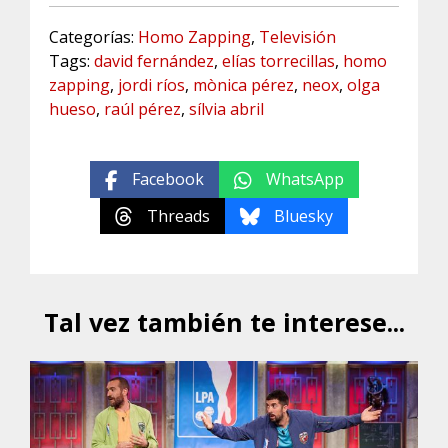
Categorías:
Homo Zapping
,
Televisión
Tags:
david fernández
,
elías torrecillas
,
homo
zapping
,
jordi ríos
,
mònica pérez
,
neox
,
olga
hueso
,
raúl pérez
,
sílvia abril
Facebook
WhatsApp
Threads
Bluesky
Tal vez también te interese...