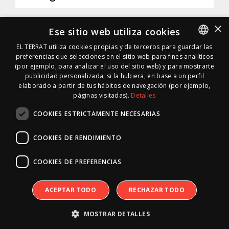
×
Ese sitio web utiliza cookies
EL TERRAT utiliza cookies propias y de terceros para guardar las
preferencias que selecciones en el sitio web para fines analíticos
SPANISH
(por ejemplo, para analizar el uso del sitio web) y para mostrarte
SPANISH
publicidad personalizada, si la hubiera, en base a un perfil
elaborado a partir de tus hábitos de navegación (por ejemplo,
páginas visitadas).
Detalles
COOKIES ESTRICTAMENTE NECESARIAS
COOKIES DE RENDIMIENTO
COOKIES DE PREFERENCIAS
© 1996 · 2026 * EL TERRAT GESTIONES XXI, S.L.U.
|
Mapa Web
|
RSS
|
Inside Media
| 10.691 días on line
+34 934 580 727 |
Contacto
|
Casp, 80 – 1r. – 1a. 3a.
· 08010
ACEPTAR TODO
RECHAZAR TODO
Barcelona |
Ética y Compliance
|
Términos de Uso
|
MOSTRAR DETALLES
Políticas:
Cookies
·
Privacidad