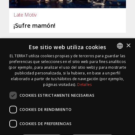
Late Motiv
¡Sufre mamón!
×
Ese sitio web utiliza cookies
EL TERRAT utiliza cookies propias y de terceros para guardar las
preferencias que selecciones en el sitio web para fines analíticos
SPANISH
(por ejemplo, para analizar el uso del sitio web) y para mostrarte
SPANISH
publicidad personalizada, si la hubiera, en base a un perfil
elaborado a partir de tus hábitos de navegación (por ejemplo,
páginas visitadas).
Detalles
COOKIES ESTRICTAMENTE NECESARIAS
COOKIES DE RENDIMIENTO
COOKIES DE PREFERENCIAS
© 1996 · 2026 * EL TERRAT GESTIONES XXI, S.L.U.
|
Mapa Web
|
RSS
|
Inside Media
| 10.692 días on line