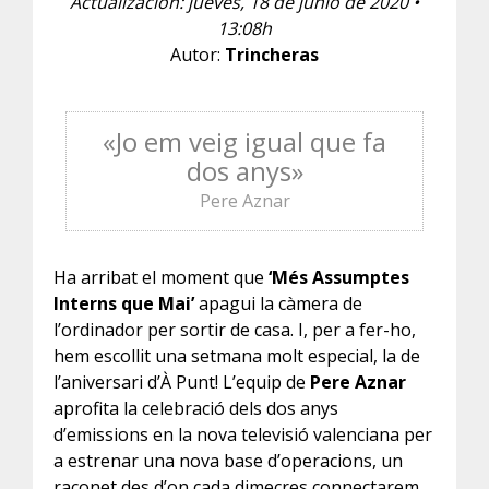
Actualización: jueves, 18 de junio de 2020 •
13:08h
Autor:
Trincheras
«Jo em veig igual que fa
dos anys»
Pere Aznar
Ha arribat el moment que
‘Més Assumptes
Interns que Mai’
apagui la càmera de
l’ordinador per sortir de casa. I, per a fer-ho,
hem escollit una setmana molt especial, la de
l’aniversari d’À Punt! L’equip de
Pere Aznar
aprofita la celebració dels dos anys
d’emissions en la nova televisió valenciana per
a estrenar una nova base d’operacions, un
raconet des d’on cada dimecres connectarem