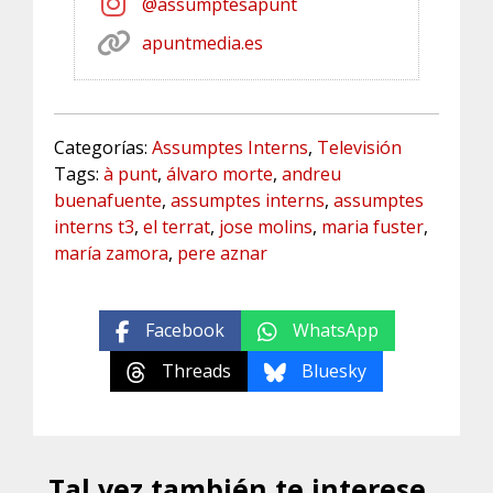
@assumptesapunt
apuntmedia.es
Categorías:
Assumptes Interns
,
Televisión
Tags:
à punt
,
álvaro morte
,
andreu
buenafuente
,
assumptes interns
,
assumptes
interns t3
,
el terrat
,
jose molins
,
maria fuster
,
maría zamora
,
pere aznar
Facebook
WhatsApp
Threads
Bluesky
Tal vez también te interese...