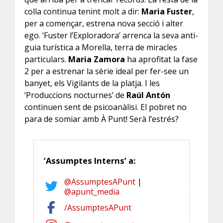
colla continua tenint molt a dir:
Maria Fuster
,
per a començar, estrena nova secció i alter
ego. ‘Fuster l’Exploradora’ arrenca la seva anti-
guia turística a Morella, terra de miracles
particulars.
Maria Zamora
ha aprofitat la fase
2 per a estrenar la sèrie ideal per fer-see un
banyet, els Vigilants de la platja. I les
‘Produccions nocturnes’ de
Raúl Antón
continuen sent de psicoanàlisi. El pobret no
para de somiar amb À Punt! Serà l’estrés?
‘Assumptes Interns’ a:
@AssumptesAPunt
|
@apunt_media
/AssumptesAPunt