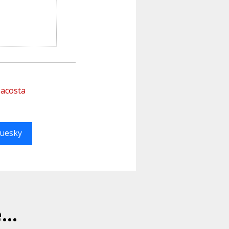
 acosta
luesky
..