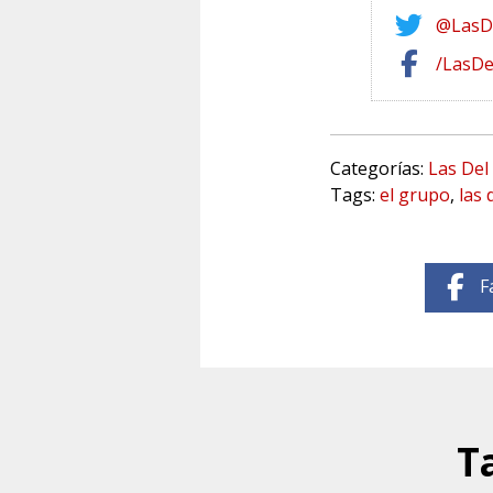
@LasD
/LasD
Categorías:
Las Del
Tags:
el grupo
,
las 
F
T