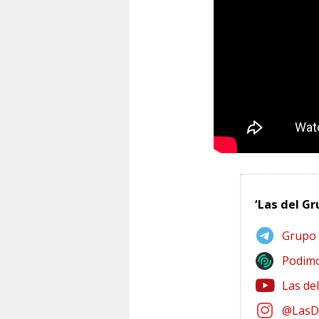
‘Las del Gr
Grupo
Podim
Las de
@LasD