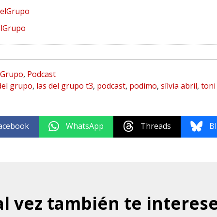
elGrupo
elGrupo
 Grupo
,
Podcast
del grupo
,
las del grupo t3
,
podcast
,
podimo
,
sílvia abril
,
toni
acebook
WhatsApp
Threads
B
al vez también te interese.