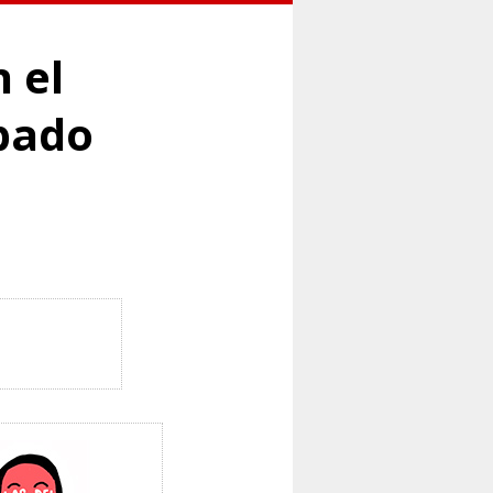
n el
pado