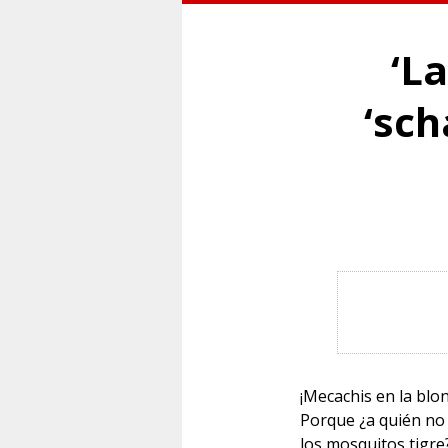
‘La
‘sc
¡Mecachis en la blon
Porque ¿a quién no l
los mosquitos tigre?