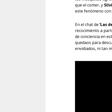
que el comer, y
Sílv
este fenómeno con l
En el chat de
‘Las d
recocimiento a part
de conciencia en es
quedaos para descub
envidiados, ni tan m