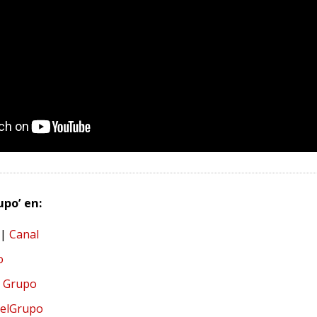
upo’ en:
|
Canal
o
l Grupo
elGrupo