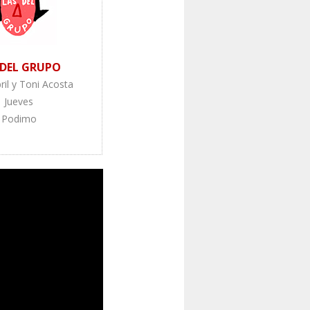
 DEL GRUPO
bril y Toni Acosta
Jueves
Podimo