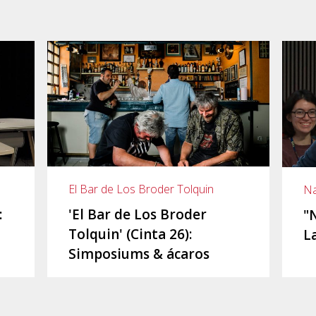
El Bar de Los Broder Tolquin
Na
:
'El Bar de Los Broder
"
Tolquin' (Cinta 26):
L
Simposiums & ácaros