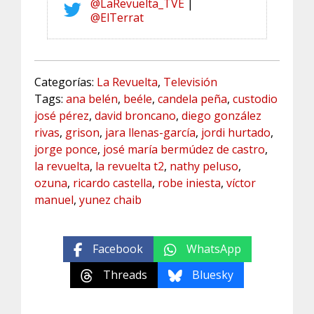
@LaRevuelta_TVE
|
@ElTerrat
Categorías:
La Revuelta
,
Televisión
Tags:
ana belén
,
beéle
,
candela peña
,
custodio
josé pérez
,
david broncano
,
diego gonzález
rivas
,
grison
,
jara llenas-garcía
,
jordi hurtado
,
jorge ponce
,
josé maría bermúdez de castro
,
la revuelta
,
la revuelta t2
,
nathy peluso
,
ozuna
,
ricardo castella
,
robe iniesta
,
víctor
manuel
,
yunez chaib
Facebook
WhatsApp
Threads
Bluesky