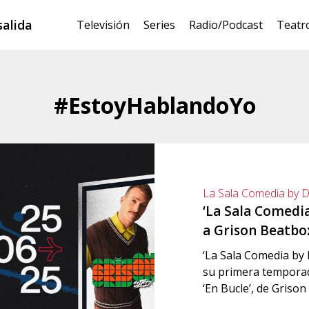
salida
Televisión
Series
Radio/Podcast
Teatr
#EstoyHablandoYo
La Sala Comedia by 
‘La Sala Comedia
a Grison Beatbo
‘La Sala Comedia by D
su primera tempora
‘En Bucle’, de Grison