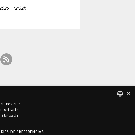
2025 • 12:32h
×
cciones en el
a mostrarte
SPANISH
 hábitos de
SPANISH
.691 días on line
so
| Políticas:
Cookies
·
Privacidad
KIES DE PREFERENCIAS