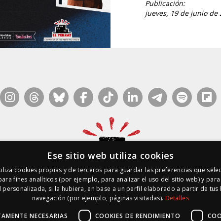
Publicación:
jueves, 19 de junio de 
Ese sitio web utiliza cookies
iliza cookies propias y de terceros para guardar las preferencias que sele
para fines analíticos (por ejemplo, para analizar el uso del sitio web) y par
 personalizada, si la hubiera, en base a un perfil elaborado a partir de tus
navegación (por ejemplo, páginas visitadas).
Detalles
* EL TERRAT GESTIONES XXI, S.L.U.
|
Mapa Web
|
RSS
|
Inside Media
| 10
, 80 – 1r. – 1a. 3a.
· 08010 Barcelona |
Ética y Compliance
|
Términos de U
TAMENTE NECESARIAS
COOKIES DE RENDIMIENTO
COO