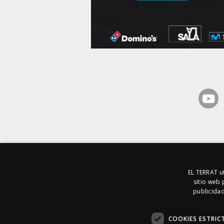
EL TERRAT ut
sitio web 
publicidad
© 1996 · 2026 
+34 934 580 727 |
Contacto
|
Casp
COOKIES ESTRIC