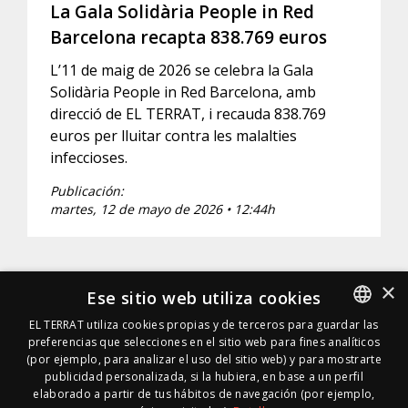
La Gala Solidària People in Red
Barcelona recapta 838.769 euros
L’11 de maig de 2026 se celebra la Gala
Solidària People in Red Barcelona, amb
direcció de EL TERRAT, i recauda 838.769
euros per lluitar contra les malalties
infeccioses.
Publicación:
martes, 12 de mayo de 2026 • 12:44h
×
Ese sitio web utiliza cookies
EL TERRAT utiliza cookies propias y de terceros para guardar las
preferencias que selecciones en el sitio web para fines analíticos
SPANISH
(por ejemplo, para analizar el uso del sitio web) y para mostrarte
SPANISH
publicidad personalizada, si la hubiera, en base a un perfil
elaborado a partir de tus hábitos de navegación (por ejemplo,