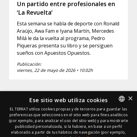
Un partido entre profesionales en
‘La Revuelta’
Esta semana se habla de deporte con Ronald
Araújo, Awa Fam e Iyana Martín, Mercedes
Milá le da la vuelta al programa, Pedro
Piqueras presenta su libro y se persiguen
sueños con Apuestos Opuestos.
Publicación:
viernes, 22 de mayo de 2026 • 10:02h
×
Ese sitio web utiliza cookies
EL TERRAT utiliza cookies propias y de terceros para guardar las
preferencias que selecciones en el sitio web para fines analíticos
SPANISH
(por ejemplo, para analizar el uso del sitio web) y para mostrarte
SPANISH
publicidad personalizada, si la hubiera, en base a un perfil
elaborado a partir de tus hábitos de navegación (por ejemplo,