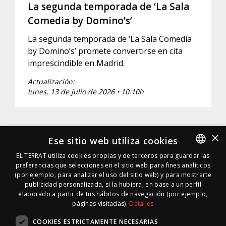
La segunda temporada de ‘La Sala
Comedia by Domino’s’
La segunda temporada de ‘La Sala Comedia
by Domino’s’ promete convertirse en cita
imprescindible en Madrid.
Actualización:
lunes, 13 de julio de 2026 • 10:10h
×
Ese sitio web utiliza cookies
EL TERRAT utiliza cookies propias y de terceros para guardar las
preferencias que selecciones en el sitio web para fines analíticos
SPANISH
(por ejemplo, para analizar el uso del sitio web) y para mostrarte
SPANISH
publicidad personalizada, si la hubiera, en base a un perfil
elaborado a partir de tus hábitos de navegación (por ejemplo,
páginas visitadas).
Detalles
COOKIES ESTRICTAMENTE NECESARIAS