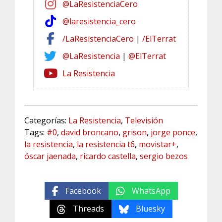
@LaResistenciaCero
@laresistencia_cero
/LaResistenciaCero
|
/ElTerrat
@LaResistencia
|
@ElTerrat
La Resistencia
Categorías:
La Resistencia
,
Televisión
Tags:
#0
,
david broncano
,
grison
,
jorge ponce
,
la resistencia
,
la resistencia t6
,
movistar+
,
óscar jaenada
,
ricardo castella
,
sergio bezos
Facebook
WhatsApp
Threads
Bluesky