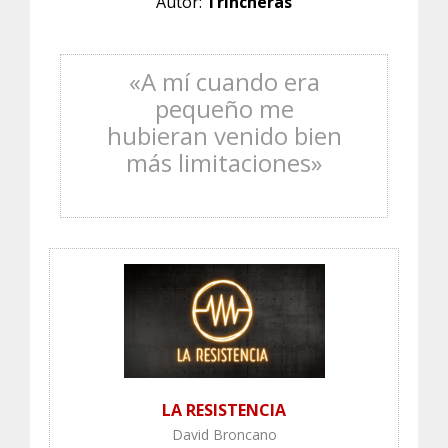
Autor:
Trincheras
«A mí cuando era
pequeño me
hubieran venido bien
más limitaciones
»
LA RESISTENCIA
David Broncano