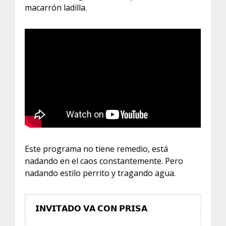
macarrón ladilla.
Este programa no tiene remedio, está
nadando en el caos constantemente. Pero
nadando estilo perrito y tragando agua.
𝗜𝗡𝗩𝗜𝗧𝗔𝗗𝗢 𝗩𝗔 𝗖𝗢𝗡 𝗣𝗥𝗜𝗦𝗔