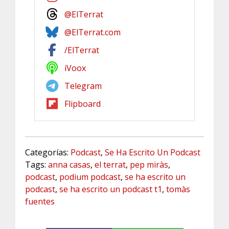
@ElTerrat
@ElTerrat.com
/ElTerrat
iVoox
Telegram
Flipboard
Categorías:
Podcast
,
Se Ha Escrito Un Podcast
Tags:
anna casas
,
el terrat
,
pep miràs
,
podcast
,
podium podcast
,
se ha escrito un
podcast
,
se ha escrito un podcast t1
,
tomàs
fuentes