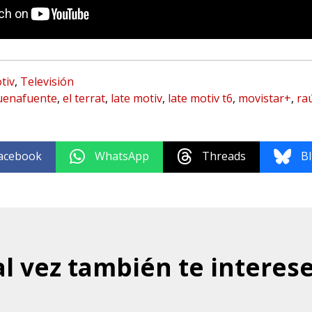
tiv
,
Televisión
uenafuente
,
el terrat
,
late motiv
,
late motiv t6
,
movistar+
,
ra
acebook
WhatsApp
Threads
B
al vez también te interese.