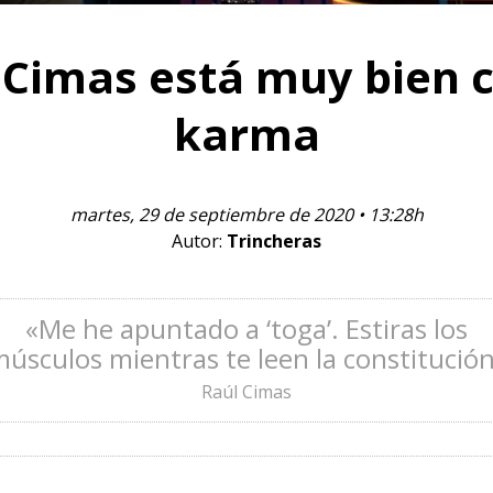
 Cimas está muy bien c
karma
martes, 29 de septiembre de 2020 • 13:28h
Autor:
Trincheras
«Me he apuntado a ‘toga’. Estiras los
úsculos mientras te leen la constitució
Raúl Cimas