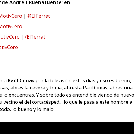
v de Andreu Buenafuente’ en:
MotivCero
|
@ElTerrat
MotivCero
otivCero
|
/ElTerrat
tivCero
y
er a
Raúl Cimas
por la televisión estos días y eso es bueno, 
sas, abres la nevera y toma, ahí está Raúl Cimas, abres una l
e lo encuentras. Y sobre todo es entendible viendo de nuev
 su vecino el del cortacésped… lo que le pasa a este hombre a
todo, lo bueno y lo malo.