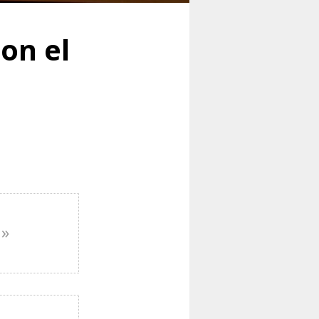
on el
n»