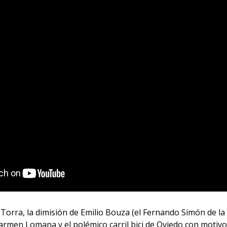
e Torra, la dimisión de Emilio Bouza (el Fernando Simón de 
 Carmen Lomana y el polémico carril bici de Oviedo con motiv