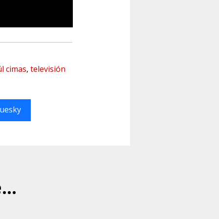
úl cimas
,
televisión
luesky
..