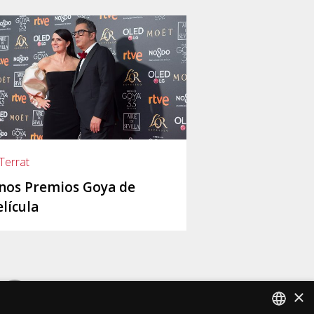
 Terrat
nos Premios Goya de
elícula
×