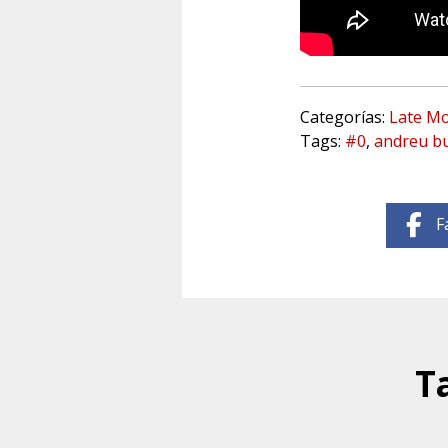
Categorías:
Late Mo
Tags:
#0
,
andreu b
F
T