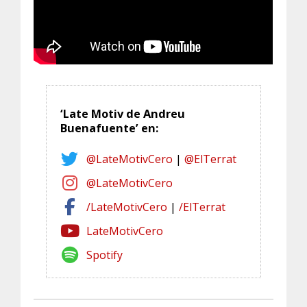
‘Late Motiv de Andreu
Buenafuente’ en:
@LateMotivCero
|
@ElTerrat
@LateMotivCero
/LateMotivCero
|
/ElTerrat
LateMotivCero
Spotify