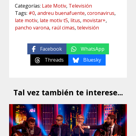
Categorías:
Late Motiv
,
Televisión
Tags:
#0
,
andreu buenafuente
,
coronavirus
,
late motiv
,
late motiv t5
,
litus
,
movistar+
,
pancho varona
,
raúl cimas
,
televisión
Facebook
WhatsApp
Threads
Bluesky
Tal vez también te interese...