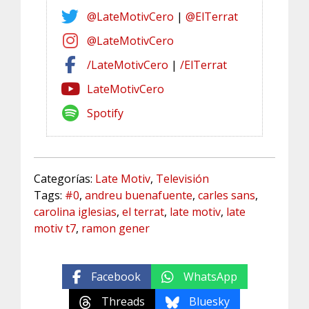
@LateMotivCero
|
@ElTerrat
@LateMotivCero
/LateMotivCero
|
/ElTerrat
LateMotivCero
Spotify
Categorías:
Late Motiv
,
Televisión
Tags:
#0
,
andreu buenafuente
,
carles sans
,
carolina iglesias
,
el terrat
,
late motiv
,
late
motiv t7
,
ramon gener
Facebook
WhatsApp
Threads
Bluesky