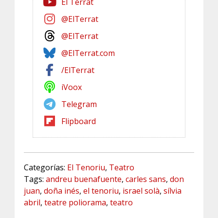
El Terrat
@ElTerrat
@ElTerrat
@ElTerrat.com
/ElTerrat
iVoox
Telegram
Flipboard
Categorías:
El Tenoriu
,
Teatro
Tags:
andreu buenafuente
,
carles sans
,
don
juan
,
doña inés
,
el tenoriu
,
israel solà
,
sílvia
abril
,
teatre poliorama
,
teatro