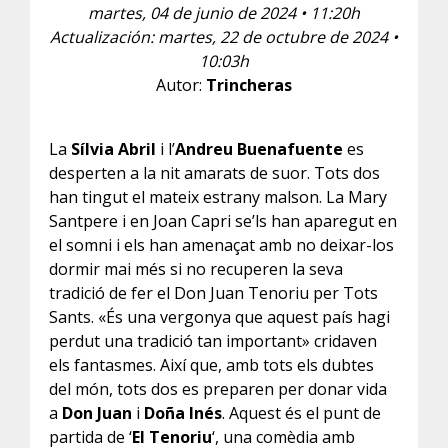
martes, 04 de junio de 2024 • 11:20h
Actualización: martes, 22 de octubre de 2024 •
10:03h
Autor:
Trincheras
La
Sílvia Abril
i l’
Andreu Buenafuente
es
desperten a la nit amarats de suor. Tots dos
han tingut el mateix estrany malson. La Mary
Santpere i en Joan Capri se’ls han aparegut en
el somni i els han amenaçat amb no deixar-los
dormir mai més si no recuperen la seva
tradició de fer el Don Juan Tenoriu per Tots
Sants. «És una vergonya que aquest país hagi
perdut una tradició tan important» cridaven
els fantasmes. Així que, amb tots els dubtes
del món, tots dos es preparen per donar vida
a
Don Juan
i
Doña Inés
. Aquest és el punt de
partida de ‘
El Tenoriu
‘, una comèdia amb