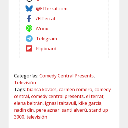
@ElTerrat.com
/ElTerrat
iVoox
Telegram
Flipboard
Categorías:
Comedy Central Presents
,
Televisión
Tags:
bianca kovacs
,
carmen romero
,
comedy
central
,
comedy central presents
,
el terrat
,
elena beltrán
,
ignasi taltavull
,
kike garcía
,
nadin din
,
pere aznar
,
santi alverú
,
stand up
3000
,
televisión