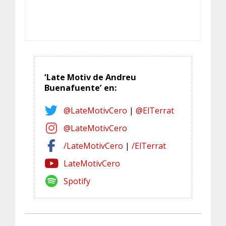
‘Late Motiv de Andreu
Buenafuente’ en:
@LateMotivCero
|
@ElTerrat
@LateMotivCero
/LateMotivCero
|
/ElTerrat
LateMotivCero
Spotify