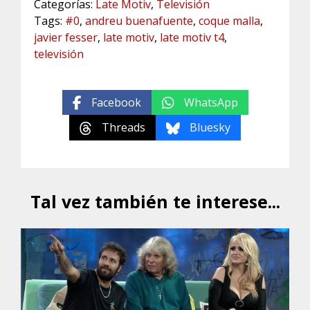
Categorías:
Late Motiv
,
Televisión
Tags:
#0
,
andreu buenafuente
,
coque malla
,
javier fesser
,
late motiv
,
late motiv t4
,
televisión
Facebook
WhatsApp
Threads
Bluesky
Tal vez también te interese...